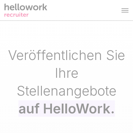
Lösungen
Karriere-Website
Veröffentlichen
Sie
Mitarbeiterempfehlungen
Plattform
Ihre
EN
DE
ES
Stellenangebote
FR
auf HelloWork.