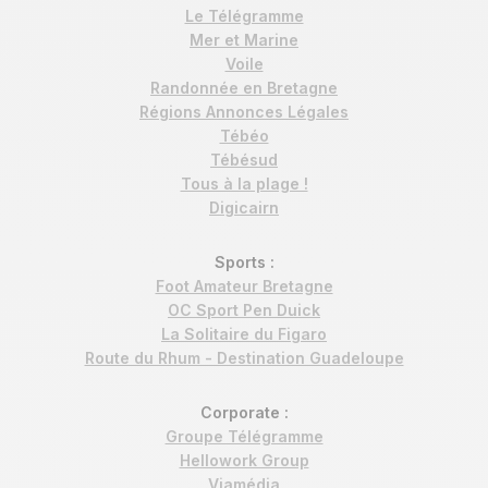
Le Télégramme
Mer et Marine
Voile
Randonnée en Bretagne
Régions Annonces Légales
Tébéo
Tébésud
Tous à la plage !
Digicairn
Sports :
Foot Amateur Bretagne
OC Sport Pen Duick
La Solitaire du Figaro
Route du Rhum - Destination Guadeloupe
Corporate :
Groupe Télégramme
Hellowork Group
Viamédia